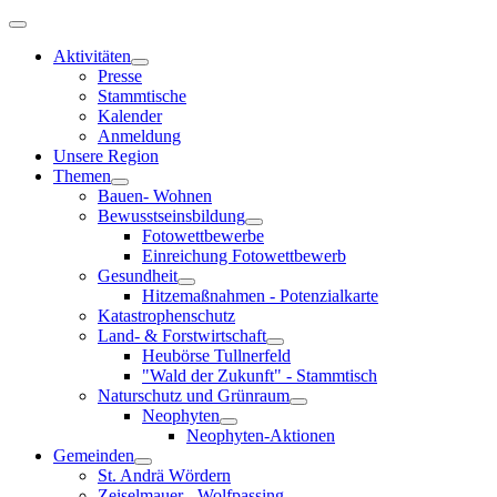
Aktivitäten
Presse
Stammtische
Kalender
Anmeldung
Unsere Region
Themen
Bauen- Wohnen
Bewusstseinsbildung
Fotowettbewerbe
Einreichung Fotowettbewerb
Gesundheit
Hitzemaßnahmen - Potenzialkarte
Katastrophenschutz
Land- & Forstwirtschaft
Heubörse Tullnerfeld
"Wald der Zukunft" - Stammtisch
Naturschutz und Grünraum
Neophyten
Neophyten-Aktionen
Gemeinden
St. Andrä Wördern
Zeiselmauer - Wolfpassing