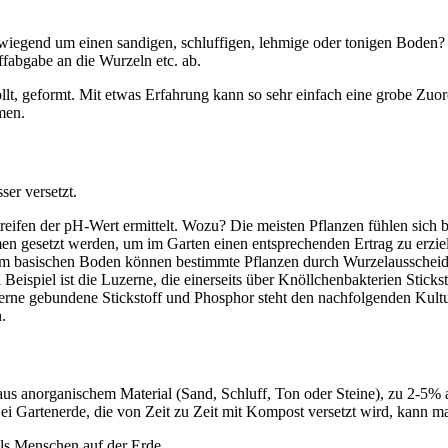
vorwiegend um einen sandigen, schluffigen, lehmige oder tonigen Bod
fabgabe an die Wurzeln etc. ab.
llt, geformt. Mit etwas Erfahrung kann so sehr einfach eine grobe Zu
men.
ser versetzt.
reifen der pH-Wert ermittelt. Wozu? Die meisten Pflanzen fühlen sich 
n gesetzt werden, um im Garten einen entsprechenden Ertrag zu erzie
nem basischen Boden können bestimmte Pflanzen durch Wurzelaussche
ispiel ist die Luzerne, die einerseits über Knöllchenbakterien Stickst
zerne gebundene Stickstoff und Phosphor steht den nachfolgenden Kult
.
us anorganischem Material (Sand, Schluff, Ton oder Steine), zu 2-5%
Bei Gartenerde, die von Zeit zu Zeit mit Kompost versetzt wird, kan
ls Menschen auf der Erde.