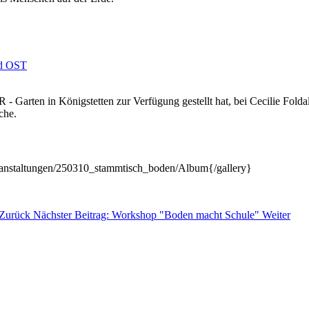
ld OST
 - Garten in Königstetten zur Verfügung gestellt hat, bei Cecilie Fol
äche.
Veranstaltungen/250310_stammtisch_boden/Album{/gallery}
Zurück
Nächster Beitrag: Workshop "Boden macht Schule"
Weiter