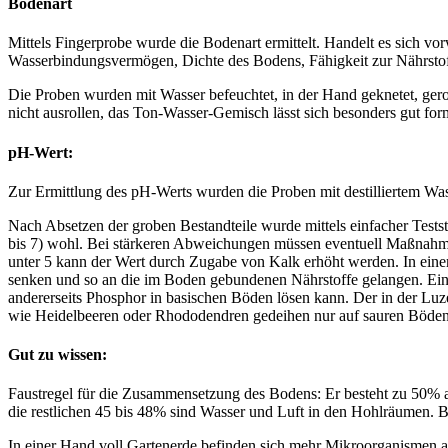
Bodenart
Mittels Fingerprobe wurde die Bodenart ermittelt. Handelt es sich 
Wasserbindungsvermögen, Dichte des Bodens, Fähigkeit zur Nährstof
Die Proben wurden mit Wasser befeuchtet, in der Hand geknetet, gero
nicht ausrollen, das Ton-Wasser-Gemisch lässt sich besonders gut for
pH-Wert:
Zur Ermittlung des pH-Werts wurden die Proben mit destilliertem Was
Nach Absetzen der groben Bestandteile wurde mittels einfacher Testst
bis 7) wohl. Bei stärkeren Abweichungen müssen eventuell Maßnahme
unter 5 kann der Wert durch Zugabe von Kalk erhöht werden. In ei
senken und so an die im Boden gebundenen Nährstoffe gelangen. Ein Be
andererseits Phosphor in basischen Böden lösen kann. Der in der Lu
wie Heidelbeeren oder Rhododendren gedeihen nur auf sauren Böden
Gut zu wissen:
Faustregel für die Zusammensetzung des Bodens: Er besteht zu 50% a
die restlichen 45 bis 48% sind Wasser und Luft in den Hohlräumen. 
In einer Hand voll Gartenerde befinden sich mehr Mikroorganismen a