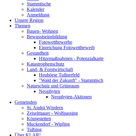
Stammtische
Kalender
Anmeldung
Unsere Region
Themen
Bauen- Wohnen
Bewusstseinsbildung
Fotowettbewerbe
Einreichung Fotowettbewerb
Gesundheit
Hitzemaßnahmen - Potenzialkarte
Katastrophenschutz
Land- & Forstwirtschaft
Heubörse Tullnerfeld
"Wald der Zukunft" - Stammtisch
Naturschutz und Grünraum
Neophyten
Neophyten-Aktionen
Gemeinden
St. Andrä Wördern
Zeiselmauer - Wolfpassing
Königstetten
Muckendorf - Wipfing
Tulbing
Über KLAR!