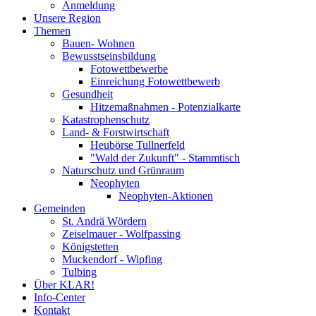
Anmeldung
Unsere Region
Themen
Bauen- Wohnen
Bewusstseinsbildung
Fotowettbewerbe
Einreichung Fotowettbewerb
Gesundheit
Hitzemaßnahmen - Potenzialkarte
Katastrophenschutz
Land- & Forstwirtschaft
Heubörse Tullnerfeld
"Wald der Zukunft" - Stammtisch
Naturschutz und Grünraum
Neophyten
Neophyten-Aktionen
Gemeinden
St. Andrä Wördern
Zeiselmauer - Wolfpassing
Königstetten
Muckendorf - Wipfing
Tulbing
Über KLAR!
Info-Center
Kontakt