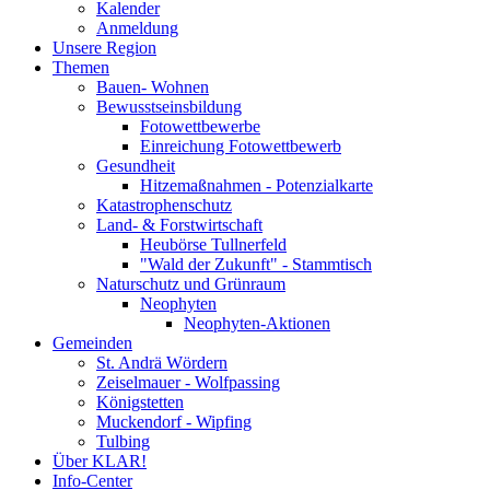
Kalender
Anmeldung
Unsere Region
Themen
Bauen- Wohnen
Bewusstseinsbildung
Fotowettbewerbe
Einreichung Fotowettbewerb
Gesundheit
Hitzemaßnahmen - Potenzialkarte
Katastrophenschutz
Land- & Forstwirtschaft
Heubörse Tullnerfeld
"Wald der Zukunft" - Stammtisch
Naturschutz und Grünraum
Neophyten
Neophyten-Aktionen
Gemeinden
St. Andrä Wördern
Zeiselmauer - Wolfpassing
Königstetten
Muckendorf - Wipfing
Tulbing
Über KLAR!
Info-Center